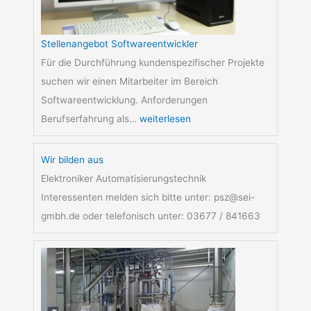
e
n
A
Stellenangebot Softwareentwickler
n
Für die Durchführung kundenspezifischer Projekte
l
suchen wir einen Mitarbeiter im Bereich
a
Softwareentwicklung. Anforderungen
g
Berufserfahrung als…
weiterlesen
e
n
Wir bilden aus
Elektroniker Automatisierungstechnik
Interessenten melden sich bitte unter: psz@sei-
gmbh.de oder telefonisch unter: 03677 / 841663