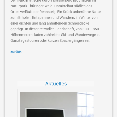
Der Heilklimatische Kurort Masserberg liegt mitten im
Naturpark Thüringer Wald. Unmittelbar südlich des
Ortes verläuft der Rennsteig, Ein Stück unberührte Natur
zum Erholen, Entspannen und Wandern, im Winter von
einer dichten und lang anhaltenden Schneedecke
geprägt. In dieser reizvollen Landschaft, von 300 – 850
Höhenmetern, laden zahlreiche Ski- und Wanderwege zu
Ganztagestouren oder kurzen Spaziergängen ein.
zurück
Fernsteuerung
Steuerung
Stellenangebot
für
einer
Softwareentwickler
Erneuerbare
Pulvermühle
Aktuelles
Energien
Anlagen