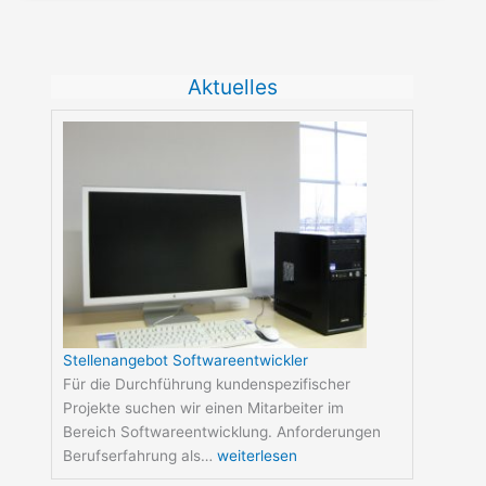
Stellenangebot
Fernsteuerung
Steuerung
Softwareentwickler
für
einer
Erneuerbare
Pulvermühle
Aktuelles
Energien
Anlagen
Stellenangebot Softwareentwickler
Für die Durchführung kundenspezifischer
Projekte suchen wir einen Mitarbeiter im
Bereich Softwareentwicklung. Anforderungen
Berufserfahrung als…
weiterlesen