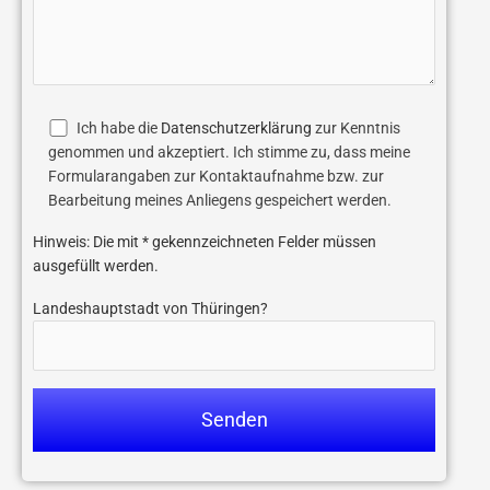
s
e
F
s
e
F
l
e
d
l
Ich habe die
Datenschutzerklärung
zur Kenntnis
l
d
genommen und akzeptiert. Ich stimme zu, dass meine
e
l
Formularangaben zur Kontaktaufnahme bzw. zur
e
e
Bearbeitung meines Anliegens gespeichert werden.
r
e
.
r
Hinweis: Die mit * gekennzeichneten Felder müssen
.
ausgefüllt werden.
Landeshauptstadt von Thüringen?